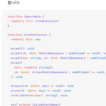
합니다:
interface
ImportMeta
 {
  readonly
hot
?:
ViteHotContext
}
interface
ViteHotContext
 {
  readonly
data
:
 any
accept
()
:
 void
accept
(
cb
:
 (
mod
:
ModuleNamespace
 |
 undefined
) 
=>
 void
)
:
 v
accept
(
dep
:
 string
, 
cb
:
 (
mod
:
ModuleNamespace
 |
 undefined
accept
(
deps
:
 readonly
 string
[],
cb
:
 (
mods
:
Array
<
ModuleNamespace
 |
 undefined
>) 
=>
 void
,
  )
:
 void
dispose
(
cb
:
 (
data
:
 any
) 
=>
 void
)
:
 void
prune
(
cb
:
 (
data
:
 any
) 
=>
 void
)
:
 void
invalidate
(
message
?:
 string
)
:
 void
on
<
T
 extends
CustomEventName
>(