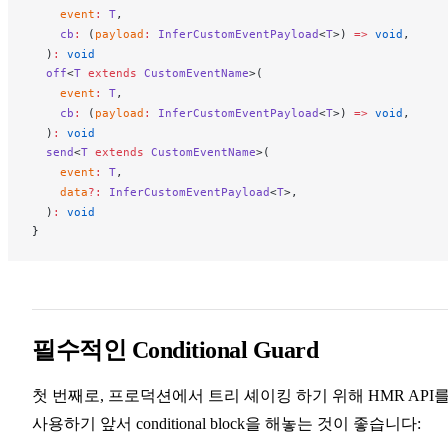
event
:
T
,
cb
:
 (
payload
:
InferCustomEventPayload
<
T
>) 
=>
 void
,
  )
:
 void
off
<
T
 extends
CustomEventName
>(
event
:
T
,
cb
:
 (
payload
:
InferCustomEventPayload
<
T
>) 
=>
 void
,
  )
:
 void
send
<
T
 extends
CustomEventName
>(
event
:
T
,
data
?:
InferCustomEventPayload
<
T
>,
  )
:
 void
}
필수적인 Conditional Guard
첫 번째로, 프로덕션에서 트리 셰이킹 하기 위해 HMR API
사용하기 앞서 conditional block을 해놓는 것이 좋습니다: