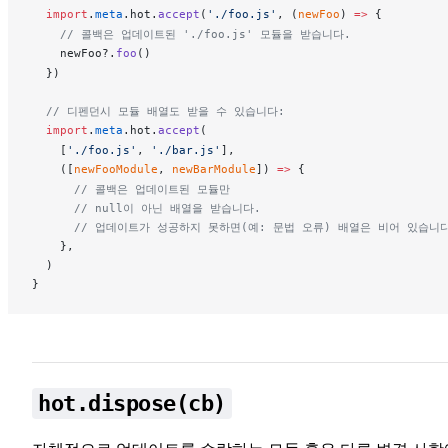
  import
.
meta
.
hot
.
accept
(
'./foo.js'
, (
newFoo
) 
=>
 {
    // 콜백은 업데이트된 './foo.js' 모듈을 받습니다.
newFoo
?.
foo
()
  })
  // 디펜던시 모듈 배열도 받을 수 있습니다:
  import
.
meta
.
hot
.
accept
(
    [
'./foo.js'
, 
'./bar.js'
],
    ([
newFooModule
, 
newBarModule
]) 
=>
 {
      // 콜백은 업데이트된 모듈만
      // null이 아닌 배열을 받습니다.
      // 업데이트가 성공하지 못하면(예: 문법 오류) 배열은 비어 있습니
    },
  )
}
hot.dispose(cb)