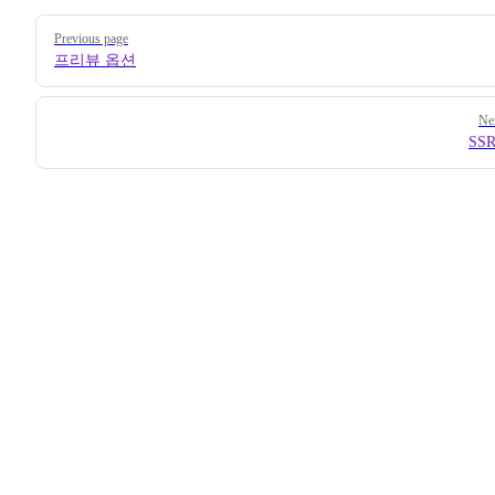
Pager
Previous page
프리뷰 옵션
Ne
SS