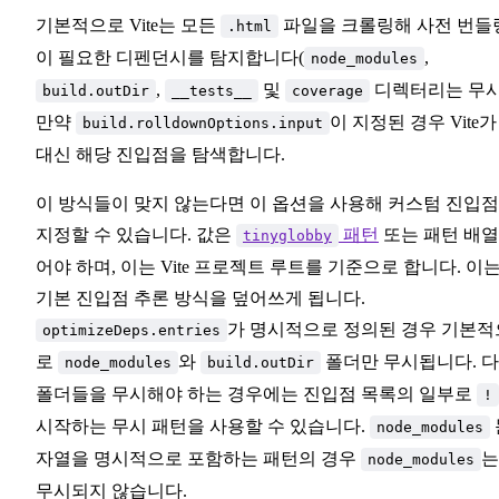
기본적으로 Vite는 모든
파일을 크롤링해 사전 번들
.html
이 필요한 디펜던시를 탐지합니다(
,
node_modules
,
및
디렉터리는 무시
build.outDir
__tests__
coverage
만약
이 지정된 경우 Vite가
build.rolldownOptions.input
대신 해당 진입점을 탐색합니다.
이 방식들이 맞지 않는다면 이 옵션을 사용해 커스텀 진입
지정할 수 있습니다. 값은
패턴
또는 패턴 배
tinyglobby
어야 하며, 이는 Vite 프로젝트 루트를 기준으로 합니다. 이
기본 진입점 추론 방식을 덮어쓰게 됩니다.
가 명시적으로 정의된 경우 기본적
optimizeDeps.entries
로
와
폴더만 무시됩니다. 
node_modules
build.outDir
폴더들을 무시해야 하는 경우에는 진입점 목록의 일부로
!
시작하는 무시 패턴을 사용할 수 있습니다.
node_modules
자열을 명시적으로 포함하는 패턴의 경우
는
node_modules
무시되지 않습니다.