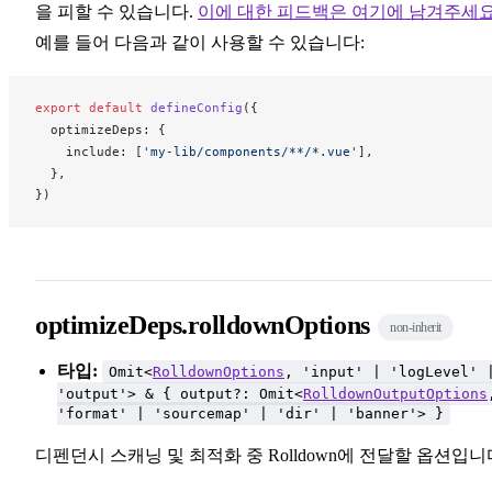
을 피할 수 있습니다.
이에 대한 피드백은 여기에 남겨주세
예를 들어 다음과 같이 사용할 수 있습니다:
export
 default
defineConfig
({
optimizeDeps
: {
include
: [
'my-lib/components/**/*.vue'
],
  },
})
optimizeDeps.rolldownOptions
non-inherit
타입:
Omit<
RolldownOptions
, 'input' | 'logLevel' 
'output'> & { output?: Omit<
RolldownOutputOptions
'format' | 'sourcemap' | 'dir' | 'banner'> }
디펜던시 스캐닝 및 최적화 중 Rolldown에 전달할 옵션입니