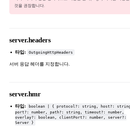
것을 권장합니다.
server.headers
타입:
OutgoingHttpHeaders
서버 응답 헤더를 지정합니다.
server.hmr
타입:
boolean | { protocol?: string, host?: strin
port?: number, path?: string, timeout?: number,
overlay?: boolean, clientPort?: number, server?:
Server }