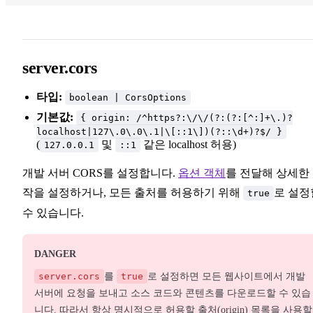
server.cors
타입:
boolean | CorsOptions
기본값:
{ origin: /^https?:\/\/(?:(?:[^:]+\.)?
localhost|127\.0\.0\.1|\[::1\])(?::\d+)?$/ }
(
및
같은 localhost 허용)
127.0.0.1
::1
개발 서버 CORS를 설정합니다.
옵션 객체
를 전달해 상세한
작을 설정하거나, 모든 출처를 허용하기 위해
로 설정
true
수 있습니다.
DANGER
server.cors
를
true
로 설정하면 모든 웹사이트에서 개발
서버에 요청을 보내고 소스 코드와 콘텐츠를 다운로드할 수 있습
니다. 따라서 항상 명시적으로 허용할 출처(origin) 목록을 사용할