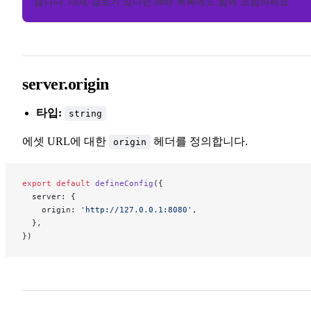
습니다. 대체 경로가 있다면 deny 목록에도 함께 포함하세요.
server.origin
타입:
string
에셋 URL에 대한
헤더를 정의합니다.
origin
export
 default
 defineConfig
({
  server: {
    origin: 
'http://127.0.0.1:8080'
,
  },
})