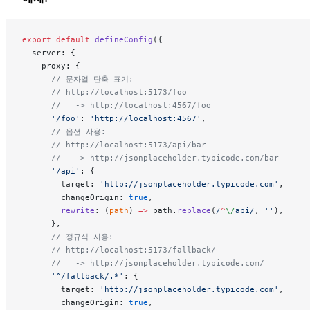
export
 default
 defineConfig
({
  server: {
    proxy: {
      // 문자열 단축 표기:
      // http://localhost:5173/foo
      //   -> http://localhost:4567/foo
      '/foo'
: 
'http://localhost:4567'
,
      // 옵션 사용:
      // http://localhost:5173/api/bar
      //   -> http://jsonplaceholder.typicode.com/bar
      '/api'
: {
        target: 
'http://jsonplaceholder.typicode.com'
,
        changeOrigin: 
true
,
        rewrite
: (
path
) 
=>
 path.
replace
(
/
^
\/
api
/
, 
''
),
      },
      // 정규식 사용:
      // http://localhost:5173/fallback/
      //   -> http://jsonplaceholder.typicode.com/
      '^/fallback/.*'
: {
        target: 
'http://jsonplaceholder.typicode.com'
,
        changeOrigin: 
true
,