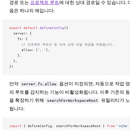
경로 또는
프로젝트 루트
에 대한 상대 경로일 수 있습니다. 
음은 하나의 예입니다:
export
 default
 defineConfig
({
  server: {
    fs: {
      // 프로젝트 루트의 한 단계 상위 파일 제공을 허용합니다.
      allow: [
'..'
],
    },
  },
})
만약
옵션이 지정되면, 자동으로 작업 
server.fs.allow
의 루트를 감지하는 기능이 비활성화됩니다. 이후 기존의 
을 확장하기 위해
유틸리티가 
searchForWorkspaceRoot
됩니다:
import
 { defineConfig, searchForWorkspaceRoot } 
from
 'vite'