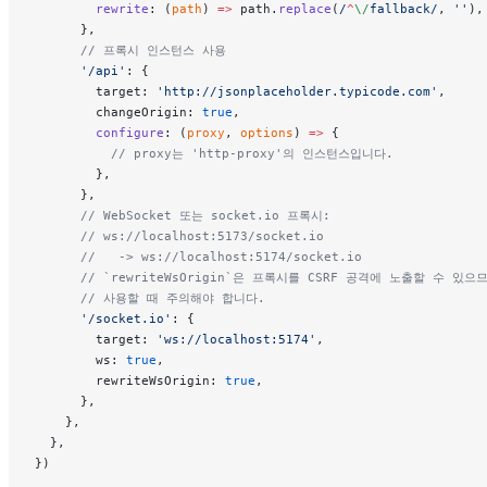
        rewrite
: (
path
) 
=>
 path.
replace
(
/
^
\/
fallback
/
, 
''
),
      },
      // 프록시 인스턴스 사용
      '/api'
: {
        target: 
'http://jsonplaceholder.typicode.com'
,
        changeOrigin: 
true
,
        configure
: (
proxy
, 
options
) 
=>
 {
          // proxy는 'http-proxy'의 인스턴스입니다.
        },
      },
      // WebSocket 또는 socket.io 프록시:
      // ws://localhost:5173/socket.io
      //   -> ws://localhost:5174/socket.io
      // `rewriteWsOrigin`은 프록시를 CSRF 공격에 노출할 수 있으
      // 사용할 때 주의해야 합니다.
      '/socket.io'
: {
        target: 
'ws://localhost:5174'
,
        ws: 
true
,
        rewriteWsOrigin: 
true
,
      },
    },
  },
})