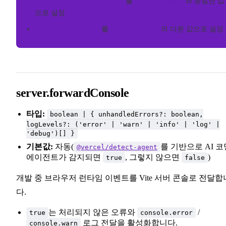
server.hmr.clientPort
를
server.port
와 동일한 값
으로 설정
server.hmr.port
를
server.port
와 다른 값으로 설정
server.forwardConsole
타입:
boolean | { unhandledErrors?: boolean,
logLevels?: ('error' | 'warn' | 'info' | 'log' |
'debug')[] }
기본값:
자동(
를 기반으로 AI 코
@vercel/detect-agent
에이전트가 감지되면
, 그렇지 않으면
)
true
false
개발 중 브라우저 런타임 이벤트를 Vite 서버 콘솔로 전달합
다.
는 처리되지 않은 오류와
/
true
console.error
로그 전달을 활성화합니다.
console.warn