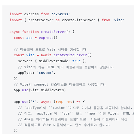
import
express
from
 'express'
import
 { 
createServer
as
createViteServer
 } 
from
 'vite'
async
 function
createServer
() {
  const
app
 =
express
()
  // 미들웨어 모드로 Vite 서버를 생성합니다.
  const
vite
 =
 await
createViteServer
({
server
: { 
middlewareMode
: 
true
 },
    // Vite의 기본 HTML 처리 미들웨어를 포함하지 않습니다.
appType
: 
'custom'
,
  })
  // Vite의 connect 인스턴스를 미들웨어로 사용합니다.
app
.
use
(
vite
.
middlewares
)
app
.
use
(
'*'
, 
async
 (
req
, 
res
) 
=>
 {
    // `appType`이 `'custom'`이므로 여기서 응답을 제공해야 합니다.
    // 참고: `appType`이 `'spa'` 또는 `'mpa'`이면 Vite는 HTML
    // 404를 처리하는 미들웨어를 포함하므로, 사용자 미들웨어가 대신
    // 적용되도록 Vite 미들웨어보다 먼저 추가해야 합니다.
  })