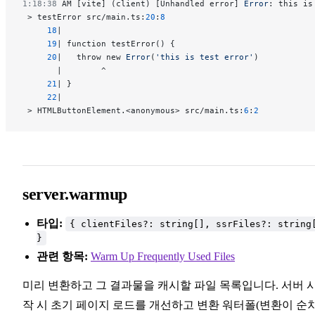
1:18:38
 AM [vite] (client) [Unhandled error] 
Error
: this is
 > testError src/main.ts:
20
:
8
     18
|
     19
| function testError() {
     20
|   throw new 
Error
(
'this is test error'
)
       |        ^
     21
| }
     22
|
 > HTMLButtonElement.<anonymous> src/main.ts:
6
:
2
server.warmup
타입:
{ clientFiles?: string[], ssrFiles?: string
}
관련 항목:
Warm Up Frequently Used Files
미리 변환하고 그 결과물을 캐시할 파일 목록입니다. 서버 
작 시 초기 페이지 로드를 개선하고 변환 워터폴(변환이 순