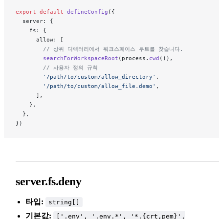
export
 default
 defineConfig
({
  server: {
    fs: {
      allow: [
        // 상위 디렉터리에서 워크스페이스 루트를 찾습니다.
        searchForWorkspaceRoot
(process.
cwd
()),
        // 사용자 정의 규칙
        '/path/to/custom/allow_directory'
,
        '/path/to/custom/allow_file.demo'
,
      ],
    },
  },
})
server.fs.deny
타입:
string[]
기본값:
['.env', '.env.*', '*.{crt,pem}',