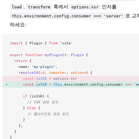
,
훅에서
인자를
load
transform
options.ssr
로 교
this.environment.config.consumer === 'server'
하세요:
import
 { Plugin } 
from
 'vite'
export
 function
 myPlugin
()
:
 Plugin
 {
  return
 {
    name: 
'my-plugin'
,
    resolveId
(
id
, 
importer
, 
options
) {
      const
 isSSR
 =
 options.ssr 
      const
 isSSR
 =
 this
.environment.config.consumer 
===
 's
      if
 (isSSR) {
        // SSR 관련 로직
      } 
else
 {
        // 클라이언트 관련 로직
      }
    },
  }
}